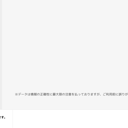
※データは情報の正確性に最大限の注意を払っておりますが、ご利用前に誤りが
ます。
HT © CORVET PHOTO AGENCY Co. Ltd. ALL RIGHT RESERVE.