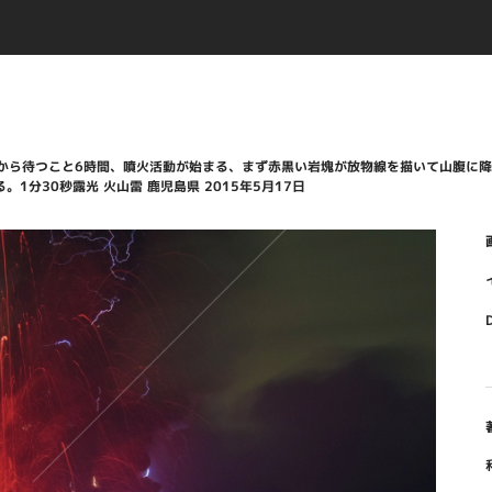
高台から待つこと6時間、噴火活動が始まる、まず赤黒い岩塊が放物線を描いて山腹に
分30秒露光 火山雷 鹿児島県 2015年5月17日