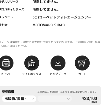
所得してません。
モデルリリース
所得してません。
プロパティリリース
(Ｃ)コーベットフォトエージェンシー
クレジット
MOTOMARO SIRAO
撮影者
※データは情報の正確性に最大限の注意を払っておりますが、ご利用前に誤りがな
いかご確認ください。
プリント
ライトボックス
カンプデータ
カート
参考価格
※実際のご利用条件によって価格は変動いたします。
23,100
出版物/書籍・
¥
（税込）
新聞・雑誌