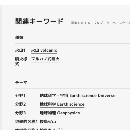
関連キーワード
類似したイメージをデーターベースから
種類
火山1
火山 volcanic
噴火様
ブルカノ式噴火
式
テーマ
分野1
地球科学・宇宙 Earth science Universe
分野2
地球科学 Earth science
分野3
地球物理 Geophysics
地理的名称1
桜島火山