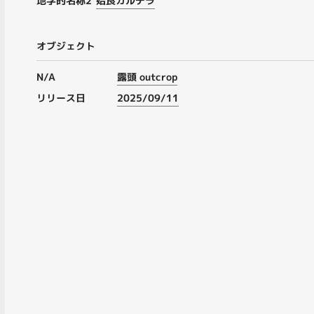
地学的名称2
姶良カルデラ
オブジェクト
N/A
露頭 outcrop
リリース日
2025/09/11