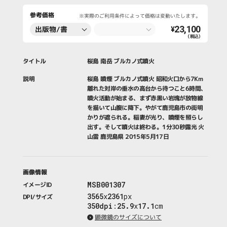
参考価格
※実際のご利用条件によって価格は変動いたします。
23,100
出版物/書
¥
（税込）
籍・新聞・雑
誌
タイトル
桜島 南岳 ブルカノ式噴火
説明
桜島 噴煙 ブルカノ式噴火 昭和火口から7Km
離れた対岸の垂水の高台から待つこと6時間、
噴火活動が始まる、まず赤黒い岩塊が放物線
を描いて山腹に降下。やがて鹿児島市の街明
かりが遮られる。稲妻が光り、噴煙を照らし
出す。そして噴火は終わる。1分30秒露光 火
山雷 鹿児島県 2015年5月17日
画像情報
MSB001307
イメージID
3565
x
2361
px
DPI/サイズ
350dpi
:
25.9
x
17.1
cm
顕微鏡のサイズについて