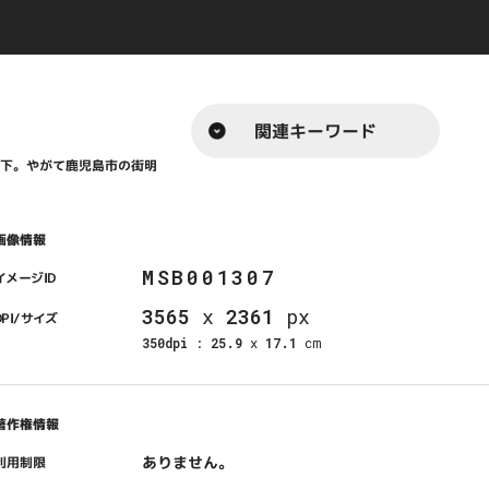
関連キーワード
降下。やがて鹿児島市の街明
画像情報
MSB001307
イメージID
3565
x
2361
px
DPI/サイズ
350dpi
:
25.9
x
17.1
cm
著作権情報
ありません。
利用制限