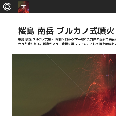
桜島 南岳 ブルカノ式噴火
桜島 噴煙 ブルカノ式噴火 昭和火口から7Km離れた対岸の垂水の
かりが遮られる。稲妻が光り、噴煙を照らし出す。そして噴火は終わる。1