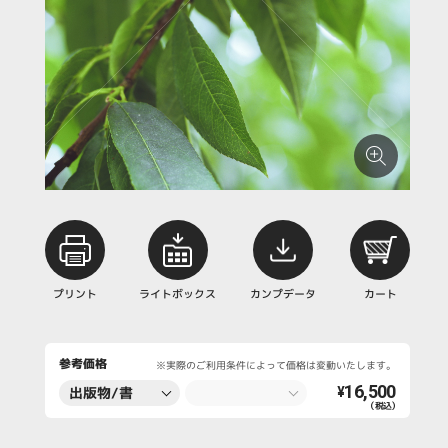
プリント
ライトボックス
カンプデータ
カート
参考価格
※実際のご利用条件によって価格は変動いたします。
16,500
出版物/書
¥
（税込）
籍・新聞・雑
誌