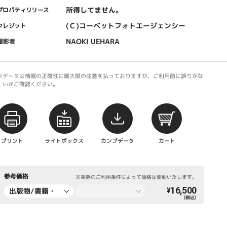
所得してません。
プロパティリリース
(Ｃ)コーベットフォトエージェンシー
クレジット
NAOKI UEHARA
撮影者
※データは情報の正確性に最大限の注意を払っておりますが、ご利用前に誤りがな
いかご確認ください。
プリント
ライトボックス
カンプデータ
カート
参考価格
※実際のご利用条件によって価格は変動いたします。
16,500
出版物/書籍・
¥
（税込）
新聞・雑誌