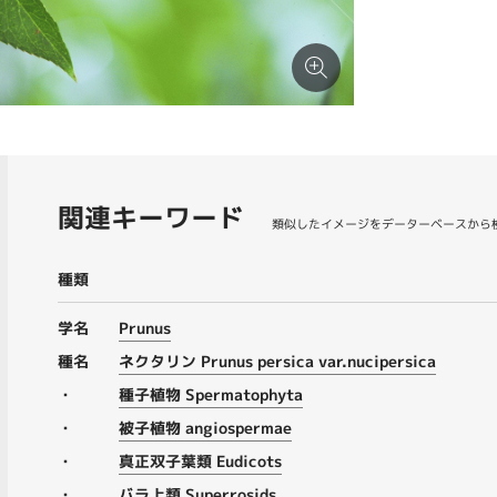
関連キーワード
類似したイメージをデーターベースから
種類
学名
Prunus
種名
ネクタリン Prunus persica var.nucipersica
・
種子植物 Spermatophyta
・
被子植物 angiospermae
・
真正双子葉類 Eudicots
・
バラ上類 Superrosids