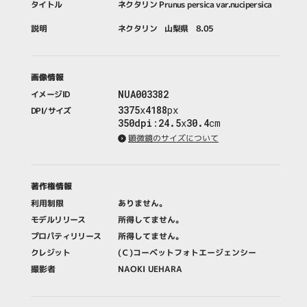
タイトル
ネクタリン Prunus persica var.nucipersica
説明
ネクタリン 山梨県 8.05
画像情報
NUA003382
イメージID
3375
x
4188
px
DPI/サイズ
350dpi
:
24.5
x
30.4
cm
顕微鏡のサイズについて
著作権情報
利用制限
ありません。
モデルリリース
所得してません。
プロパティリリース
所得してません。
クレジット
(Ｃ)コーベットフォトエージェンシー
撮影者
NAOKI UEHARA