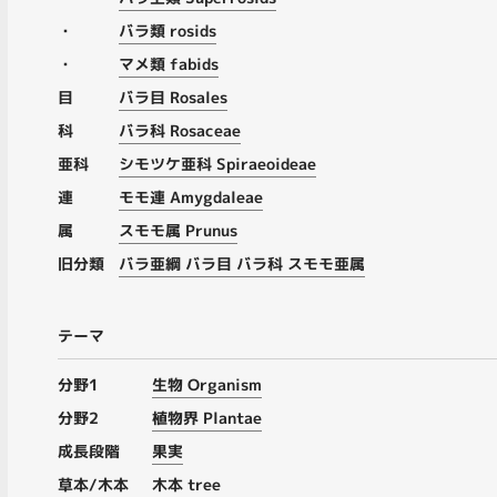
・
バラ類 rosids
・
マメ類 fabids
目
バラ目 Rosales
科
バラ科 Rosaceae
亜科
シモツケ亜科 Spiraeoideae
連
モモ連 Amygdaleae
属
スモモ属 Prunus
旧分類
バラ亜綱 バラ目 バラ科 スモモ亜属
テーマ
分野1
生物 Organism
分野2
植物界 Plantae
成長段階
果実
草本/木本
木本 tree