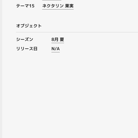
テーマ15
ネクタリン 果実
オブジェクト
シーズン
8月 夏
リリース日
N/A