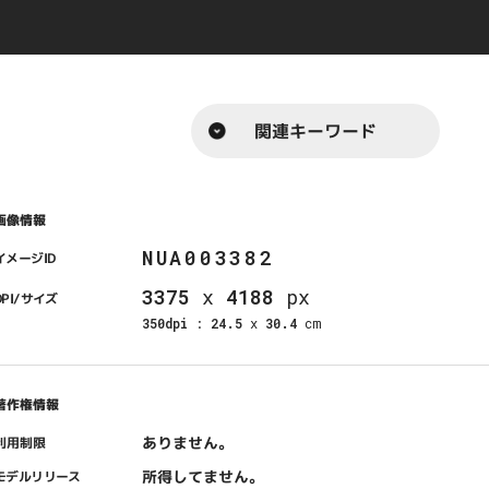
関連キーワード
画像情報
NUA003382
イメージID
3375
x
4188
px
DPI/サイズ
350dpi
:
24.5
x
30.4
cm
著作権情報
ありません。
利用制限
所得してません。
モデルリリース