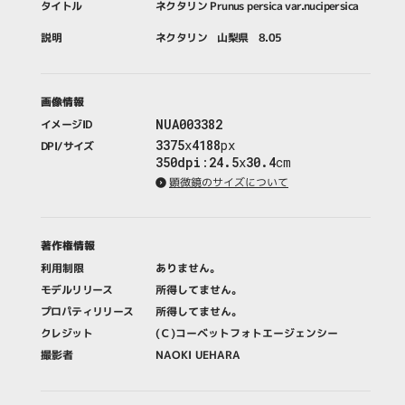
タイトル
ネクタリン Prunus persica var.nucipersica
説明
ネクタリン 山梨県 8.05
画像情報
NUA003382
イメージID
3375
x
4188
px
DPI/サイズ
350dpi
:
24.5
x
30.4
cm
顕微鏡のサイズについて
著作権情報
利用制限
ありません。
モデルリリース
所得してません。
プロパティリリース
所得してません。
クレジット
(Ｃ)コーベットフォトエージェンシー
撮影者
NAOKI UEHARA