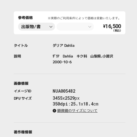
参考価格
※実際のご利用条件によって価格は変動いたします。
16,500
出版物/書
¥
（税込）
籍・新聞・雑
誌
タイトル
ダリア Dahlia
説明
ﾀﾞﾘｱ Dahlia キク科 山梨県､小淵沢
2000･10･6
画像情報
NUA005482
イメージID
3455
x
2529
px
DPI/サイズ
350dpi
:
25.1
x
18.4
cm
顕微鏡のサイズについて
著作権情報