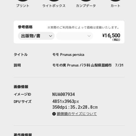
プリント
ライトボックス
カンプデータ
カート
参考価格
※実際のご利用条件によって価格は変動いたします。
16,500
出版物/書
¥
（税込）
籍・新聞・雑
誌
タイトル
モモ Prunus persica
説明
モモの実 Prunus バラ科 山梨県韮崎市 7/31
画像情報
NUA007934
イメージID
4851
x
3963
px
DPI/サイズ
350dpi
:
35.2
x
28.8
cm
顕微鏡のサイズについて
著作権情報