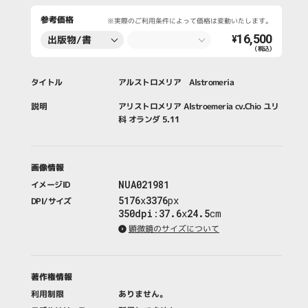
参考価格
※実際のご利用条件によって価格は変動いたします。
16,500
出版物/書
¥
（税込）
籍・新聞・雑
誌
タイトル
アルストロメリア Alstromeria
説明
アリストロメリア Alstroemeria cv.Chio ユリ
科 オランダ 5.11
画像情報
NUA021981
イメージID
5176
x
3376
px
DPI/サイズ
350dpi
:
37.6
x
24.5
cm
顕微鏡のサイズについて
著作権情報
利用制限
ありません。