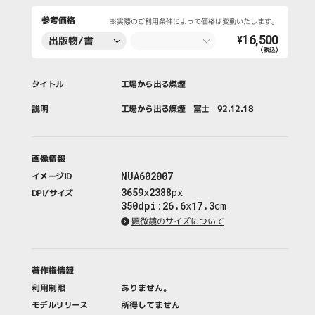
参考価格
※実際のご利用条件によって価格は変動いたします。
16,500
出版物/書
¥
（税込）
籍・新聞・雑
誌
タイトル
工場から出る煤煙
説明
工場から出る煤煙 富士 92.12.18
画像情報
NUA602007
イメージID
3659
x
2388
px
DPI/サイズ
350dpi
:
26.6
x
17.3
cm
顕微鏡のサイズについて
著作権情報
利用制限
ありません。
モデルリリース
所得してません