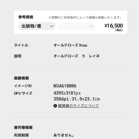
参考価格
※実際のご利用条件によって価格は変動いたします。
16,500
出版物/書
¥
（税込）
籍・新聞・雑
誌
タイトル
オールドローズ Rosa
説明
オールドローズ ラ レイネ
画像情報
NUA610006
イメージID
4395
x
3181
px
DPI/サイズ
350dpi
:
31.9
x
23.1
cm
顕微鏡のサイズについて
著作権情報
利用制限
ありません。