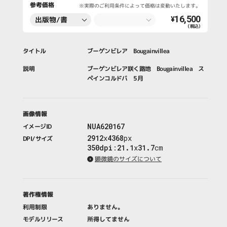
参考価格
※実際のご利用条件によって価格は変動いたします。
16,500
出版物/書
¥
（税込）
籍・新聞・雑
誌
タイトル
ブーゲンビレア Bougainvillea
説明
ブーゲンビレア咲く路地 Bougainvillea ス
ペインコルドバ 5月
画像情報
NUA620167
イメージID
2912
x
4368
px
DPI/サイズ
350dpi
:
21.1
x
31.7
cm
顕微鏡のサイズについて
著作権情報
利用制限
ありません。
モデルリリース
所得してません