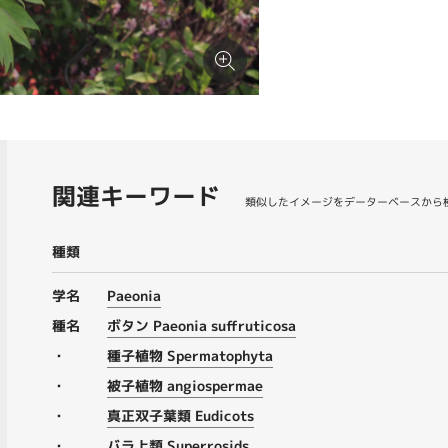
関連キーワード
類似したイメージをデーターベースから
種類
学名
Paeonia
種名
ボタン Paeonia suffruticosa
・
種子植物 Spermatophyta
・
被子植物 angiospermae
・
真正双子葉類 Eudicots
・
バラ上類 Superrosids