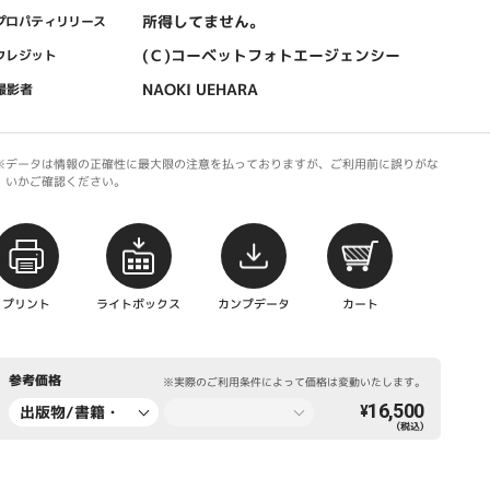
所得してません。
プロパティリリース
(Ｃ)コーベットフォトエージェンシー
クレジット
NAOKI UEHARA
撮影者
※データは情報の正確性に最大限の注意を払っておりますが、ご利用前に誤りがな
いかご確認ください。
プリント
ライトボックス
カンプデータ
カート
参考価格
※実際のご利用条件によって価格は変動いたします。
16,500
出版物/書籍・
¥
（税込）
新聞・雑誌