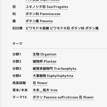
目
ユキノシタ目 Saxifragales
科
ボタン科 Paeoniaceae
属
ボタン属 Paeonia
旧分類
ビワモドキ亜綱 ビワモドキ目 ボタン科 ボタン属
テーマ
分野1
生物 Organism
分野2
植物界 Plantae
分野3
維管束植物門 Tracheophyta
分野4
大葉植物 Euphyllophytina
成長段階
花 flower
草本/木本
木本＿低木 tree
テーマ15
ボタン Paeonia suffruticosa 花 flower