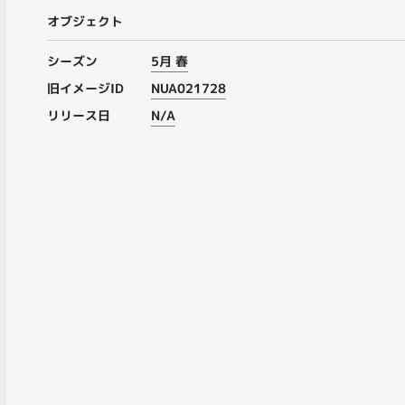
オブジェクト
シーズン
5月 春
旧イメージID
NUA021728
リリース日
N/A