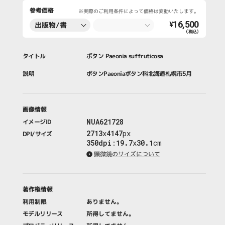
参考価格
※実際のご利用条件によって価格は変動いたします。
16,500
出版物/書
¥
（税込）
籍・新聞・雑
誌
タイトル
ボタン Paeonia suffruticosa
説明
ボタンPaeoniaボタン科北海道札幌市5月
画像情報
NUA621728
イメージID
2713
x
4147
px
DPI/サイズ
350dpi
:
19.7
x
30.1
cm
顕微鏡のサイズについて
著作権情報
利用制限
ありません。
モデルリリース
所得してません。