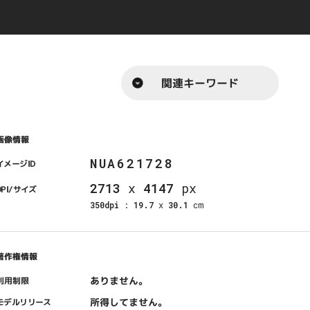
関連キーワード
画像情報
NUA621728
イメージID
2713
x
4147
px
DPI/サイズ
350dpi
:
19.7
x
30.1
cm
著作権情報
ありません。
利用制限
所得してません。
モデルリリース