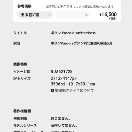
参考価格
※実際のご利用条件によって価格は変動いたします。
16,500
出版物/書
¥
（税込）
籍・新聞・雑
誌
タイトル
ボタン Paeonia suffruticosa
説明
ボタンPaeoniaボタン科北海道札幌市5月
画像情報
NUA621728
イメージID
2713
x
4147
px
DPI/サイズ
350dpi
:
19.7
x
30.1
cm
顕微鏡のサイズについて
著作権情報
利用制限
ありません。
モデルリリース
所得してません。