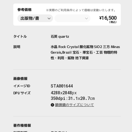
参考価格
※実際のご利用条件によって価格は変動いたします。
16,500
出版物/書
¥
（税込）
籍・新聞・雑
誌
タイトル
石英 quartz
説明
水晶 Rock Crystal 酸化鉱物 SiO2 三方 Minas
Gerais,Brazil 宝石・準宝石・工芸 物理的特
性・利用・鉱物 地下資源
画像情報
STA001644
イメージID
4288
x
2848
px
DPI/サイズ
350dpi
:
31.1
x
20.7
cm
顕微鏡のサイズについて
著作権情報