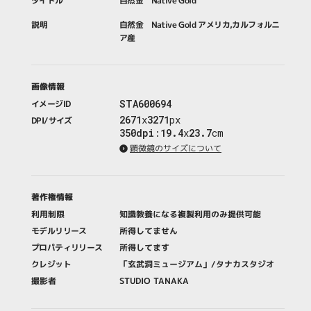
タイトル
自然金 Native Gold
説明
自然金 Native Gold アメリカ,カルフォルニ
ア産
画像情報
STA600694
イメージID
2671
x
3271
px
DPI/サイズ
350dpi
:
19.4
x
23.7
cm
顕微鏡のサイズについて
著作権情報
利用制限
知識教養になる複製利用のみ提供可能
モデルリリース
所得してません
プロパティリリース
所得してます
クレジット
「玄武洞ミュージアム」/タナカスタジオ
撮影者
STUDIO TANAKA