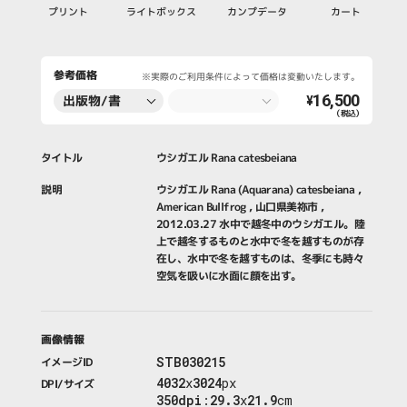
プリント
ライトボックス
カンプデータ
カート
参考価格
※実際のご利用条件によって価格は変動いたします。
16,500
出版物/書
¥
（税込）
籍・新聞・雑
誌
タイトル
ウシガエル Rana catesbeiana
説明
ウシガエル Rana (Aquarana) catesbeiana ,
American Bullfrog , 山口県美祢市 ,
2012.03.27 水中で越冬中のウシガエル。陸
上で越冬するものと水中で冬を越すものが存
在し、水中で冬を越すものは、冬季にも時々
空気を吸いに水面に顔を出す。
画像情報
STB030215
イメージID
4032
x
3024
px
DPI/サイズ
350dpi
:
29.3
x
21.9
cm