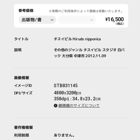
参考価格
※実際のご利用条件によって価格は変動いたします。
16,500
出版物/書
¥
（税込）
籍・新聞・雑
誌
タイトル
チスイビル Hirudo nipponica
説明
その他のジャンル チスイビル スタジオ 白バ
ック 大分県 中津市 2012.11.09
画像情報
STB031145
イメージID
4800
x
3200
px
DPI/サイズ
350dpi
:
34.8
x
23.2
cm
顕微鏡のサイズについて
著作権情報
利用制限
ありません。