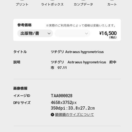
プリント
ライトボックス
カンプデータ
カート
参考価格
※実際のご利用条件によって価格は変動いたします。
16,500
出版物/書
¥
（税込）
籍・新聞・雑
誌
タイトル
ツチグリ Astraeus hygrometricus
説明
ツチグリ Astraeus hygrometricus 府中
市 97.11
画像情報
TAA000028
イメージID
4658
x
3752
px
DPI/サイズ
350dpi
:
33.8
x
27.2
cm
顕微鏡のサイズについて