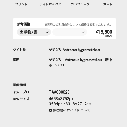
プリント
ライトボックス
カンプデータ
カート
参考価格
※実際のご利用条件によって価格は変動いたします。
16,500
出版物/書
¥
（税込）
籍・新聞・雑
誌
タイトル
ツチグリ Astraeus hygrometricus
説明
ツチグリ Astraeus hygrometricus 府中
市 97.11
画像情報
TAA000028
イメージID
4658
x
3752
px
DPI/サイズ
350dpi
:
33.8
x
27.2
cm
顕微鏡のサイズについて