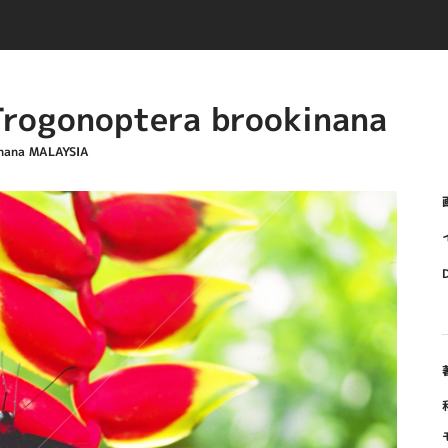
noptera brookinana
na MALAYSIA