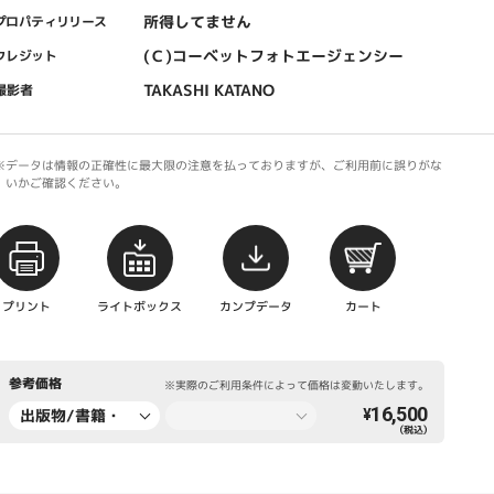
所得してません
プロパティリリース
(Ｃ)コーベットフォトエージェンシー
クレジット
TAKASHI KATANO
撮影者
※データは情報の正確性に最大限の注意を払っておりますが、ご利用前に誤りがな
いかご確認ください。
プリント
ライトボックス
カンプデータ
カート
参考価格
※実際のご利用条件によって価格は変動いたします。
16,500
出版物/書籍・
¥
（税込）
新聞・雑誌