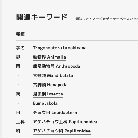
関連キーワード
類似したイメージをデーターベースから
種類
学名
Trogonoptera brookinana
界
動物界 Animalia
門
節足動物門 Arthropoda
・
大顎類 Mandibulata
・
六脚類 Hexapoda
網
昆虫綱 Insecta
・
Eumetabola
目
チョウ目 Lepidoptera
上科
アゲハチョウ上科 Papilionoidea
科
アゲハチョウ科 Papilionidae