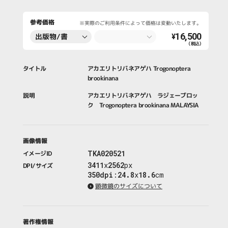
参考価格
※実際のご利用条件によって価格は変動いたします。
16,500
出版物/書
¥
（税込）
籍・新聞・雑
誌
タイトル
アカエリトリバネアゲハ Trogonoptera
brookinana
説明
アカエリトリバネアゲハ ラジェーブロッ
ク Trogonoptera brookinana MALAYSIA
画像情報
TKA020521
イメージID
3411
x
2562
px
DPI/サイズ
350dpi
:
24.8
x
18.6
cm
顕微鏡のサイズについて
著作権情報