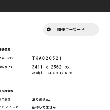
関連キーワード
画像情報
TKA020521
イメージID
3411
x
2562
px
DPI/サイズ
350dpi
:
24.8
x
18.6
cm
著作権情報
ありません。
利用制限
所得してません
モデルリリース