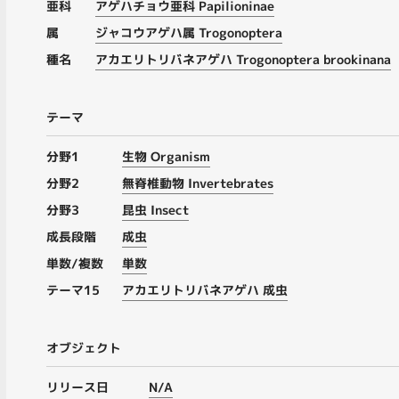
亜科
アゲハチョウ亜科 Papilioninae
属
ジャコウアゲハ属 Trogonoptera
種名
アカエリトリバネアゲハ Trogonoptera brookinana
テーマ
分野1
生物 Organism
分野2
無脊椎動物 Invertebrates
分野3
昆虫 Insect
成長段階
成虫
単数/複数
単数
テーマ15
アカエリトリバネアゲハ 成虫
オブジェクト
リリース日
N/A