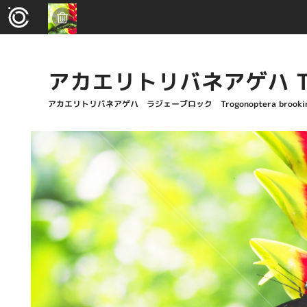
アカエリトリバネアゲハ Trogo
アカエリトリバネアゲハ ラジェーブロック Trogonoptera brookina