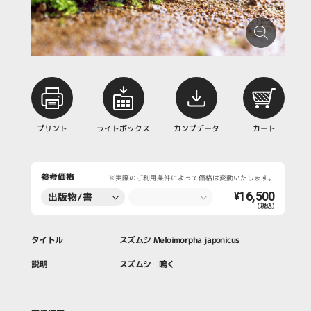
プリント
ライトボックス
カンプデータ
カート
参考価格
※実際のご利用条件によって価格は変動いたします。
16,500
出版物/書
¥
（税込）
籍・新聞・雑
誌
タイトル
スズムシ Meloimorpha japonicus
説明
スズムシ 鳴く