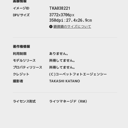
画像情報
TKA038221
イメージID
3772
x
3706
px
DPI/サイズ
350dpi
:
27.4
x
26.9
cm
顕微鏡のサイズについて
著作権情報
利用制限
ありません。
モデルリリース
所得してません。
プロパティリリース
所得してません。
クレジット
(Ｃ)コーベットフォトエージェンシー
撮影者
TAKASHI KATANO
ライセンス形式
ライツマネージド（RM）