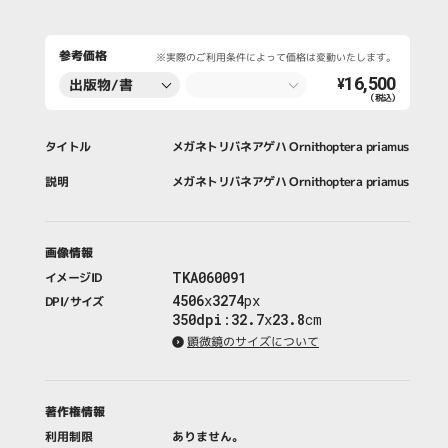
参考価格
※実際のご利用条件によって価格は変動いたします。
16,500
出版物/書
¥
（税込）
籍・新聞・雑
誌
タイトル
メガネトリバネアゲハ Ornithoptera priamus
説明
メガネトリバネアゲハ Ornithoptera priamus
画像情報
TKA060091
イメージID
4506
x
3274
px
DPI/サイズ
350dpi
:
32.7
x
23.8
cm
顕微鏡のサイズについて
著作権情報
利用制限
ありません。