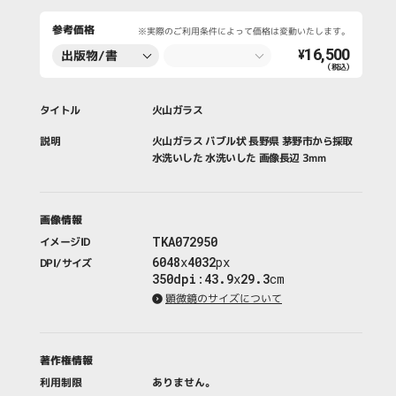
参考価格
※実際のご利用条件によって価格は変動いたします。
16,500
出版物/書
¥
（税込）
籍・新聞・雑
誌
タイトル
火山ガラス
説明
火山ガラス バブル状 長野県 茅野市から採取
水洗いした 水洗いした 画像長辺 3mm
画像情報
TKA072950
イメージID
6048
x
4032
px
DPI/サイズ
350dpi
:
43.9
x
29.3
cm
顕微鏡のサイズについて
著作権情報
利用制限
ありません。