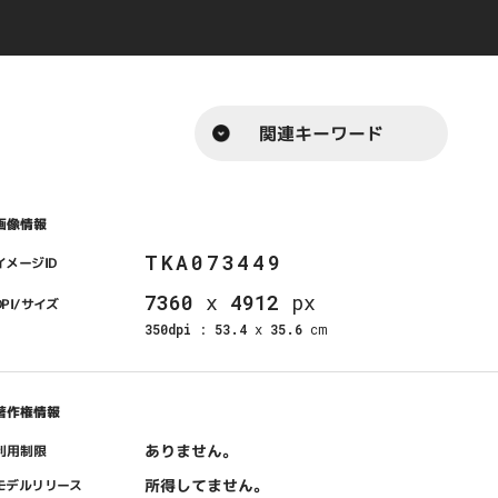
関連キーワード
画像情報
TKA073449
イメージID
7360
x
4912
px
DPI/サイズ
350dpi
:
53.4
x
35.6
cm
著作権情報
ありません。
利用制限
所得してません。
モデルリリース