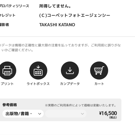
所得してません。
プロパティリリース
(Ｃ)コーベットフォトエージェンシー
クレジット
TAKASHI KATANO
撮影者
※データは情報の正確性に最大限の注意を払っておりますが、ご利用前に誤りがな
いかご確認ください。
プリント
ライトボックス
カンプデータ
カート
参考価格
※実際のご利用条件によって価格は変動いたします。
16,500
出版物/書籍・
¥
（税込）
新聞・雑誌