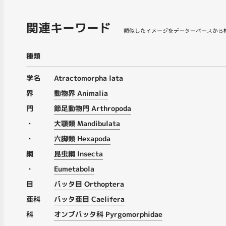
関連キーワード
類似したイメージをデーターベースから
種類
学名
Atractomorpha lata
界
動物界 Animalia
門
節足動物門 Arthropoda
・
大顎類 Mandibulata
・
六脚類 Hexapoda
網
昆虫綱 Insecta
・
Eumetabola
目
バッタ目 Orthoptera
亜科
バッタ亜目 Caelifera
科
オンブバッタ科 Pyrgomorphidae