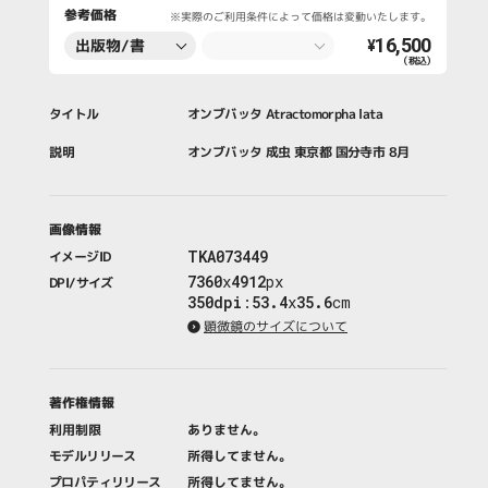
参考価格
※実際のご利用条件によって価格は変動いたします。
16,500
出版物/書
¥
（税込）
籍・新聞・雑
誌
タイトル
オンブバッタ Atractomorpha lata
説明
オンブバッタ 成虫 東京都 国分寺市 8月
画像情報
TKA073449
イメージID
7360
x
4912
px
DPI/サイズ
350dpi
:
53.4
x
35.6
cm
顕微鏡のサイズについて
著作権情報
利用制限
ありません。
モデルリリース
所得してません。
プロパティリリース
所得してません。