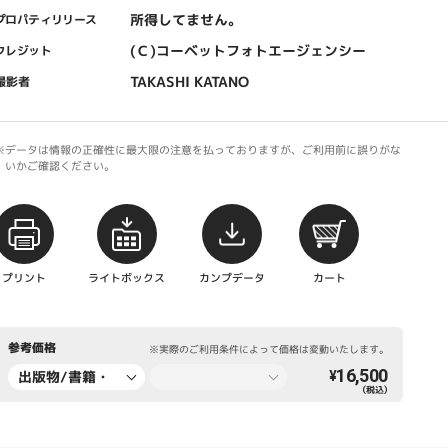
所得してません。
プロパティリリース
(Ｃ)コーベットフォトエージェンシー
クレジット
TAKASHI KATANO
撮影者
※データは情報の正確性に最大限の注意を払っておりますが、ご利用前に誤りがな
いかご確認ください。
プリント
ライトボックス
カンプデータ
カート
参考価格
※実際のご利用条件によって価格は変動いたします。
16,500
出版物/書籍・
¥
（税込）
新聞・雑誌