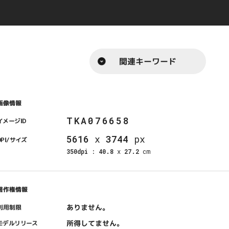
関連キーワード
画像情報
TKA076658
イメージID
5616
x
3744
px
DPI/サイズ
350dpi
:
40.8
x
27.2
cm
著作権情報
ありません。
利用制限
所得してません。
モデルリリース