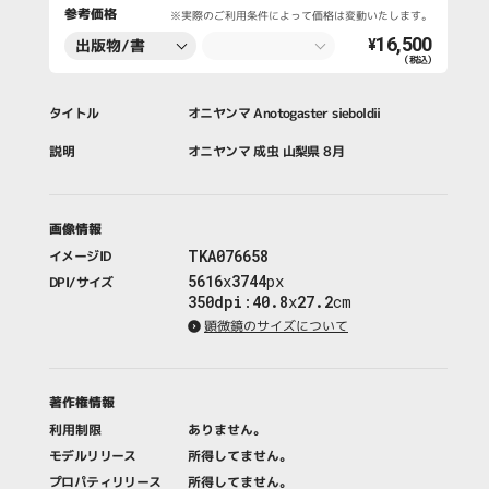
参考価格
※実際のご利用条件によって価格は変動いたします。
16,500
出版物/書
¥
（税込）
籍・新聞・雑
誌
タイトル
オニヤンマ Anotogaster sieboldii
説明
オニヤンマ 成虫 山梨県 8月
画像情報
TKA076658
イメージID
5616
x
3744
px
DPI/サイズ
350dpi
:
40.8
x
27.2
cm
顕微鏡のサイズについて
著作権情報
利用制限
ありません。
モデルリリース
所得してません。
プロパティリリース
所得してません。