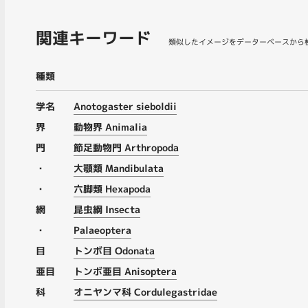
関連キーワード
類似したイメージをデーターベースから
種類
学名
Anotogaster sieboldii
界
動物界 Animalia
門
節足動物門 Arthropoda
・
大顎類 Mandibulata
・
六脚類 Hexapoda
網
昆虫綱 Insecta
・
Palaeoptera
目
トンボ目 Odonata
亜目
トンボ亜目 Anisoptera
科
オニヤンマ科 Cordulegastridae