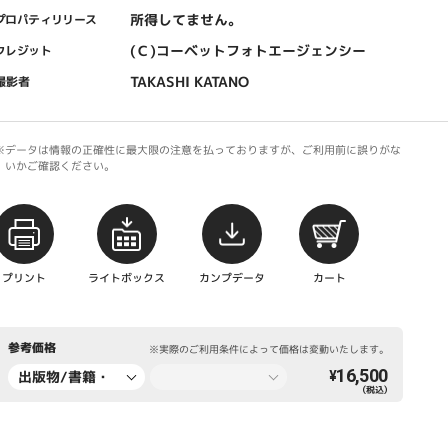
所得してません。
プロパティリリース
(Ｃ)コーベットフォトエージェンシー
クレジット
TAKASHI KATANO
撮影者
※データは情報の正確性に最大限の注意を払っておりますが、ご利用前に誤りがな
いかご確認ください。
プリント
ライトボックス
カンプデータ
カート
参考価格
※実際のご利用条件によって価格は変動いたします。
16,500
出版物/書籍・
¥
（税込）
新聞・雑誌