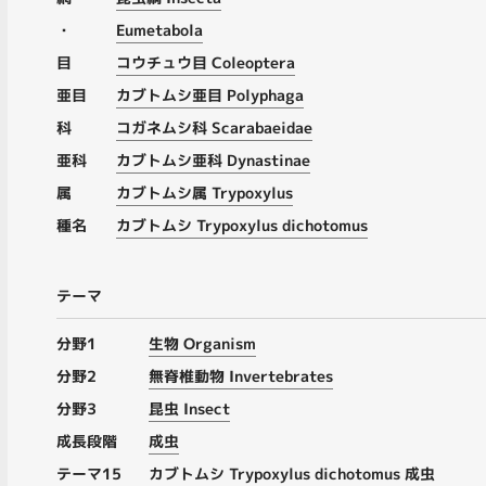
・
Eumetabola
目
コウチュウ目 Coleoptera
亜目
カブトムシ亜目 Polyphaga
科
コガネムシ科 Scarabaeidae
亜科
カブトムシ亜科 Dynastinae
属
カブトムシ属 Trypoxylus
種名
カブトムシ Trypoxylus dichotomus
テーマ
分野1
生物 Organism
分野2
無脊椎動物 Invertebrates
分野3
昆虫 Insect
成長段階
成虫
テーマ15
カブトムシ Trypoxylus dichotomus 成虫