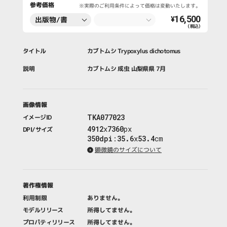
参考価格
※実際のご利用条件によって価格は変動いたします。
16,500
出版物/書
¥
（税込）
籍・新聞・雑
誌
タイトル
カブトムシ Trypoxylus dichotomus
説明
カブトムシ 成虫 山梨県県 7月
画像情報
TKA077023
イメージID
4912
x
7360
px
DPI/サイズ
350dpi
:
35.6
x
53.4
cm
顕微鏡のサイズについて
著作権情報
利用制限
ありません。
モデルリリース
所得してません。
プロパティリリース
所得してません。