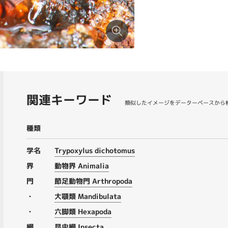
関連キーワード
類似したイメージをデーターベースから
種類
学名
Trypoxylus dichotomus
界
動物界 Animalia
門
節足動物門 Arthropoda
・
大顎類 Mandibulata
・
六脚類 Hexapoda
網
昆虫綱 Insecta