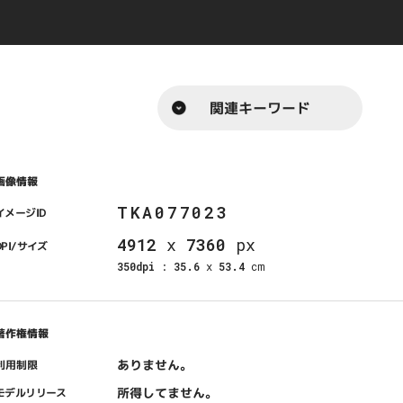
関連キーワード
画像情報
TKA077023
イメージID
4912
x
7360
px
DPI/サイズ
350dpi
:
35.6
x
53.4
cm
著作権情報
ありません。
利用制限
所得してません。
モデルリリース