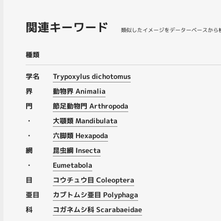
関連キーワード
類似したイメージをデーターベースから
種類
学名
Trypoxylus dichotomus
界
動物界 Animalia
門
節足動物門 Arthropoda
・
大顎類 Mandibulata
・
六脚類 Hexapoda
網
昆虫綱 Insecta
・
Eumetabola
目
コウチュウ目 Coleoptera
亜目
カブトムシ亜目 Polyphaga
科
コガネムシ科 Scarabaeidae