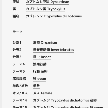
亜科
カブトムシ亜科 Dynastinae
属
カブトムシ属 Trypoxylus
種名
カブトムシ Trypoxylus dichotomus
テーマ
分野1
生物 Organism
分野2
無脊椎動物 Invertebrates
分野3
昆虫 Insect
テーマ4
繁殖行動
テーマ5
行動 産卵
成長段階
卵 ovum
単数/複数
単数
オス/メス
メス female
テーマ14
カブトムシ Trypoxylus dichotomus 産卵
テーマ15
カブトムシ Trypoxylus dichotomus 卵 ovum