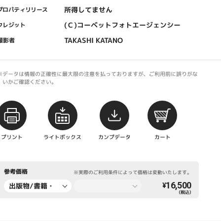
所得してません
プロパティリリース
(Ｃ)コーベットフォトエージェンシー
クレジット
TAKASHI KATANO
撮影者
※データは情報の正確性に最大限の注意を払っておりますが、ご利用前に誤りがな
いかご確認ください。
プリント
ライトボックス
カンプデータ
カート
参考価格
※実際のご利用条件によって価格は変動いたします。
16,500
出版物/書籍・
¥
（税込）
新聞・雑誌