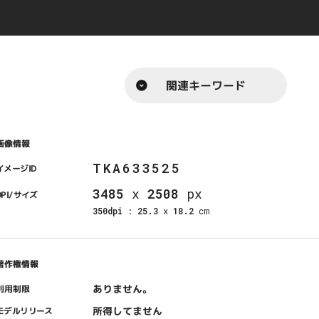
関連キーワード
画像情報
TKA633525
イメージID
3485
x
2508
px
DPI/サイズ
350dpi
:
25.3
x
18.2
cm
著作権情報
ありません。
利用制限
所得してません
モデルリリース