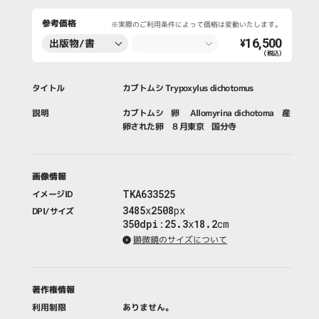
参考価格
※実際のご利用条件によって価格は変動いたします。
16,500
出版物/書
¥
（税込）
籍・新聞・雑
誌
タイトル
カブトムシ Trypoxylus dichotomus
説明
カブトムシ 卵 Allomyrina dichotoma 産
卵された卵 ８月東京 国分寺
画像情報
TKA633525
イメージID
3485
x
2508
px
DPI/サイズ
350dpi
:
25.3
x
18.2
cm
顕微鏡のサイズについて
著作権情報
利用制限
ありません。