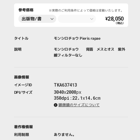
参考価格
※実際のご利用条件によって価格は変動いたします。
28,050
出版物/書
¥
（税込）
籍・新聞・雑
誌
タイトル
モンシロチョウ Pieris rapae
説明
モンシロチョウ 背面 メスとオス 紫外
線フィルターなし
画像情報
TKA637413
イメージID
3040
x
2008
px
DPI/サイズ
350dpi
:
22.1
x
14.6
cm
顕微鏡のサイズについて
著作権情報
利用制限
ありません。