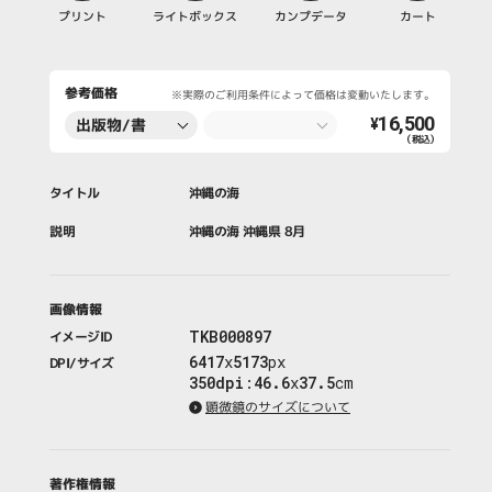
プリント
ライトボックス
カンプデータ
カート
参考価格
※実際のご利用条件によって価格は変動いたします。
16,500
出版物/書
¥
（税込）
籍・新聞・雑
誌
タイトル
沖縄の海
説明
沖縄の海 沖縄県 8月
画像情報
TKB000897
イメージID
6417
x
5173
px
DPI/サイズ
350dpi
:
46.6
x
37.5
cm
顕微鏡のサイズについて
著作権情報