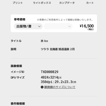
プリント
ライトボックス
カンプデータ
カート
参考価格
※実際のご利用条件によって価格は変動いたします。
16,500
出版物/書
¥
（税込）
籍・新聞・雑
誌
タイトル
氷 Ice
説明
ツララ 北海道 旭岳温泉 2月
画像情報
TKD000829
イメージID
4024
x
3214
px
DPI/サイズ
350dpi
:
29.2
x
23.3
cm
顕微鏡のサイズについて
著作権情報