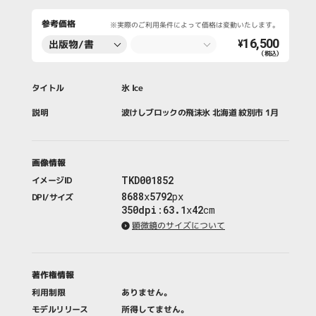
参考価格
※実際のご利用条件によって価格は変動いたします。
16,500
出版物/書
¥
（税込）
籍・新聞・雑
誌
タイトル
氷 Ice
説明
波けしブロックの飛沫氷 北海道 紋別市 1月
画像情報
TKD001852
イメージID
8688
x
5792
px
DPI/サイズ
350dpi
:
63.1
x
42
cm
顕微鏡のサイズについて
著作権情報
利用制限
ありません。
モデルリリース
所得してません。