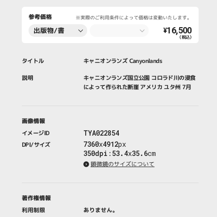
参考価格
※実際のご利用条件によって価格は変動いたします。
16,500
出版物/書
¥
（税込）
籍・新聞・雑
誌
タイトル
キャニオンランズ Canyonlands
説明
キャニオンランズ国立公園 コロラド川の浸食
によって作られた断崖 アメリカ ユタ州 7月
画像情報
TYA022854
イメージID
7360
x
4912
px
DPI/サイズ
350dpi
:
53.4
x
35.6
cm
顕微鏡のサイズについて
著作権情報
利用制限
ありません。