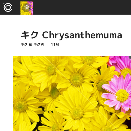
キク Chrysanthemuma
キク 花 キク科 11月