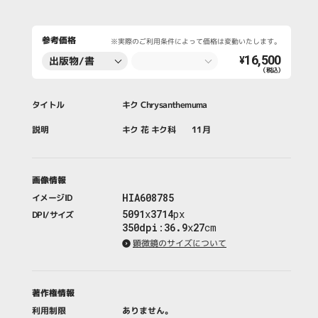
参考価格
※実際のご利用条件によって価格は変動いたします。
16,500
出版物/書
¥
（税込）
籍・新聞・雑
誌
タイトル
キク Chrysanthemuma
説明
キク 花 キク科 11月
画像情報
HIA608785
イメージID
5091
x
3714
px
DPI/サイズ
350dpi
:
36.9
x
27
cm
顕微鏡のサイズについて
著作権情報
利用制限
ありません。