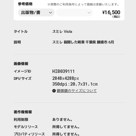
参考価格
※実際のご利用条件によって価格は変動いたします。
16,500
出版物/書
¥
（税込）
籍・新聞・雑
誌
タイトル
スミレ Viola
説明
スミレ 裂開した朔果 千葉県 勝浦市 6月
画像情報
HIB039111
イメージID
2848
x
4288
px
DPI/サイズ
350dpi
:
20.7
x
31.1
cm
顕微鏡のサイズについて
著作権情報
利用制限
ありません。
モデルリリース
所得してません。
プロパティリリース
所得してません。