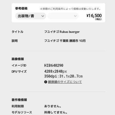
参考価格
※実際のご利用条件によって価格は変動いたします。
16,500
出版物/書
¥
（税込）
籍・新聞・雑
誌
タイトル
フユイチゴ Rubus buerger
説明
フユイチゴ 千葉県 勝浦市 10月
画像情報
HIB640290
イメージID
4288
x
2848
px
DPI/サイズ
350dpi
:
31.1
x
20.7
cm
顕微鏡のサイズについて
著作権情報
利用制限
ありません。
モデルリリース
所得してません。