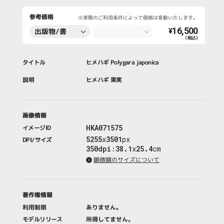
参考価格
※実際のご利用条件によって価格は変動いたします。
16,500
出版物/書
¥
（税込）
籍・新聞・雑
誌
タイトル
ヒメハギ Polygara japonica
説明
ヒメハギ 果実
画像情報
HKA071575
イメージID
5255
x
3501
px
DPI/サイズ
350dpi
:
38.1
x
25.4
cm
顕微鏡のサイズについて
著作権情報
利用制限
ありません。
モデルリリース
所得してません。