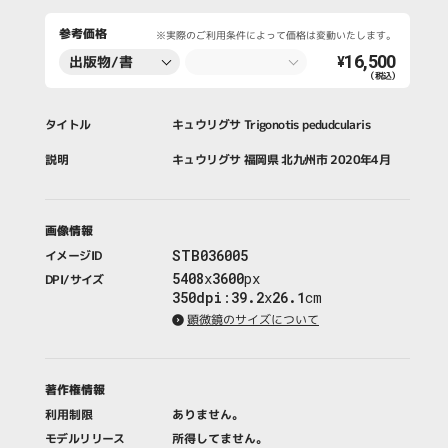
参考価格
※実際のご利用条件によって価格は変動いたします。
16,500
出版物/書
¥
（税込）
籍・新聞・雑
誌
タイトル
キュウリグサ Trigonotis pedudcularis
説明
キュウリグサ 福岡県 北九州市 2020年4月
画像情報
STB036005
イメージID
5408
x
3600
px
DPI/サイズ
350dpi
:
39.2
x
26.1
cm
顕微鏡のサイズについて
著作権情報
利用制限
ありません。
モデルリリース
所得してません。