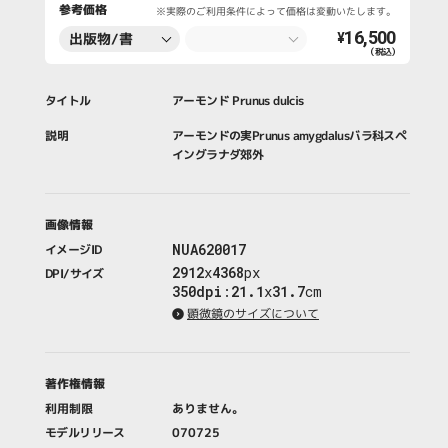
参考価格
※実際のご利用条件によって価格は変動いたします。
16,500
出版物/書
¥
（税込）
籍・新聞・雑
誌
タイトル
アーモンド Prunus dulcis
説明
アーモンドの実Prunus amygdalusバラ科スペ
イングラナダ郊外
画像情報
NUA620017
イメージID
2912
x
4368
px
DPI/サイズ
350dpi
:
21.1
x
31.7
cm
顕微鏡のサイズについて
著作権情報
利用制限
ありません。
モデルリリース
070725